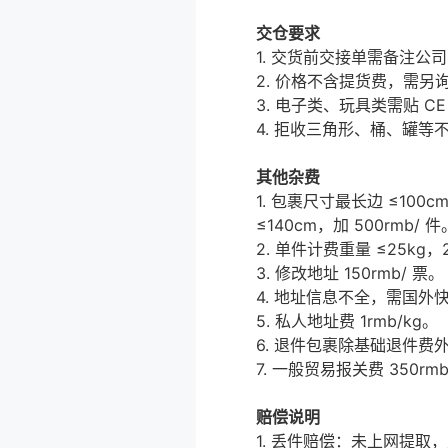
交仓要求
1. 交货前交接单需备注公
2. 价格不含提货费，需另
3. 电子类、玩具类需贴 
4. 拒收三角形、桶、罐等不
其他杂费
1. 包裹尺寸最长边 ≤100c
≤140cm，加 500rmb/ 件
2. 单件计费重量 ≤25kg，
3. 修改地址 150rmb/ 票。
4. 地址信息不全，需国外快
5. 私人地址费 1rmb/kg。
6. 退件包裹除基础退件费外
7. 一般贸易报关费 350rmb
赔偿说明
1. 丢件赔偿：未上网提取，