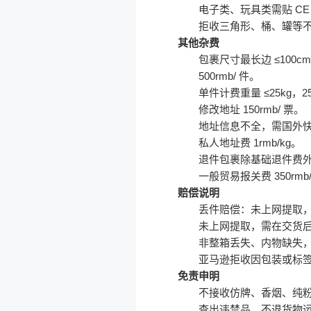
电子类、玩具类需贴 C
拒收三角形、桶、罐等不规
其他杂费
包裹尺寸最长边 ≤100cm 
500rmb/ 件。
单件计费重量 ≤25kg，25
修改地址 150rmb/ 票。
地址信息不全，需国外快递
私人地址费 1rmb/kg。
退件包裹除基础退件费外，
一般贸易报关费 350rmb/
赔偿说明
丢件赔偿：未上网提取，赔付
未上网提取，需在交货后
非整箱丢失、内物缺失
亚马逊拒收因包装或标
免责申明
不接收仿牌、香烟、纯
查出违禁品，不退货物运费，