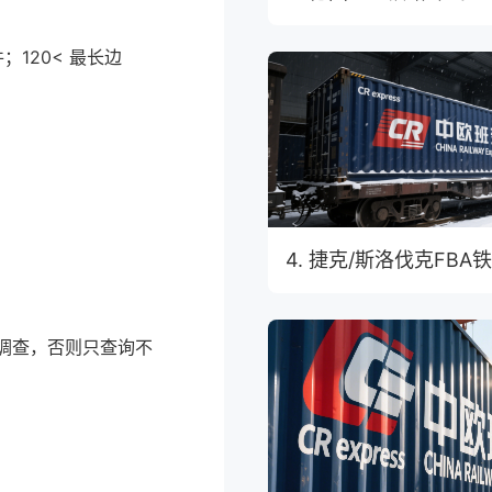
件；120< 最长边
4. 捷克/斯洛伐克FBA
请调查，否则只查询不