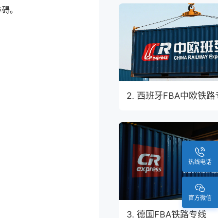
障碍。
。
2. 西班牙FBA中欧铁
热线电话
官方微信
3. 德国FBA铁路专线