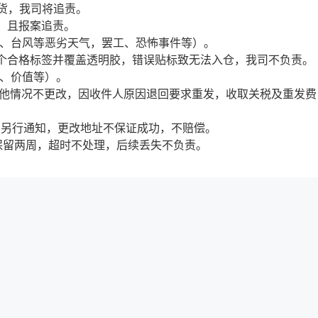
扣货，我司将追责。
mb，且报案追责。
涝、台风等恶劣天气，罢工、恐怖事件等）。
 3 个合格标签并覆盖透明胶，错误贴标致无法入仓，我司不负责。
会、价值等）。
其他情况不更改，因收件人原因退回要求重发，收取关税及重发
货不另行通知，更改地址不保证成功，不赔偿。
助保留两周，超时不处理，后续丢失不负责。