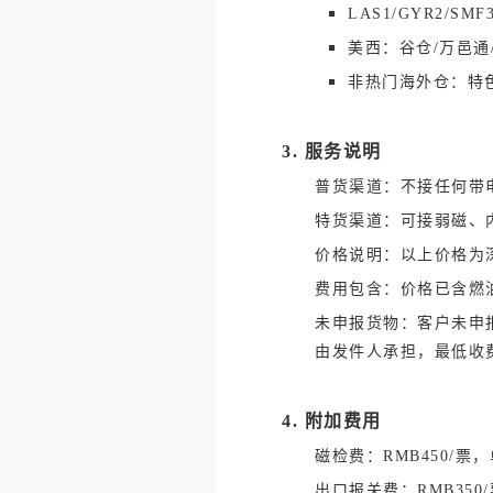
LAS1/GYR2/SMF
美西：谷仓/万邑通
非热门海外仓：特
3. 服务说明
普货渠道：不接任何带
特货渠道：可接弱磁、内
价格说明：以上价格为深
费用包含：价格已含燃
未申报货物：客户未申
由发件人承担，最低收费2
4. 附加费用
磁检费：RMB450/票，
出口报关费：RMB350/